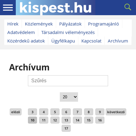
Ugrás a fő tartalomra
Hírek
Közlemények
Pályázatok
Programajánló
Adatvédelem
Társadalmi véleményezés
Közérdekű adatok
Ügyfélkapu
Kapcsolat
Archívum
Archívum
előző
3
4
5
6
7
8
9
következő
10
11
12
13
14
15
16
17