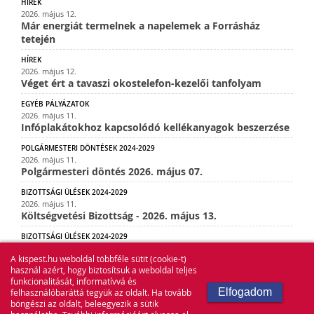
HÍREK
2026. május 12.
Már energiát termelnek a napelemek a Forrásház
tetején
HÍREK
2026. május 12.
Véget ért a tavaszi okostelefon-kezelői tanfolyam
EGYÉB PÁLYÁZATOK
2026. május 11.
Infóplakátokhoz kapcsolódó kellékanyagok beszerzése
POLGÁRMESTERI DÖNTÉSEK 2024-2029
2026. május 11.
Polgármesteri döntés 2026. május 07.
BIZOTTSÁGI ÜLÉSEK 2024-2029
2026. május 11.
Költségvetési Bizottság - 2026. május 13.
BIZOTTSÁGI ÜLÉSEK 2024-2029
2026. május 11.
A kispest.hu weboldal többféle sütit (cookie-t)
Pénzügyi Ellenőrző és Nemzetiségi Bizottság - 2026.
használ azért, hogy biztosítsuk a weboldal teljes
május 13.
funkcionalitását, informatívvá és
Elfogadom
felhasználóbaráttá tegyük az oldalt. Ha tovább
böngészi az oldalt, beleegyezik a sütik