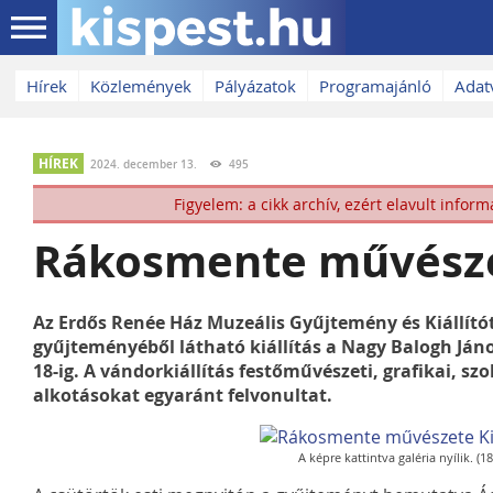
Ugrás a fő tartalomra
Hírek
Közlemények
Pályázatok
Programajánló
Adat
HÍREK
2024. december 13.
495
Figyelem: a cikk archív, ezért elavult infor
Rákosmente művésze
Az Erdős Renée Ház Muzeális Gyűjtemény és Kiállít
gyűjteményéből látható kiállítás a Nagy Balogh Jáno
18-ig. A vándorkiállítás festőművészeti, grafikai, sz
alkotásokat egyaránt felvonultat.
A képre kattintva galéria nyílik. (1