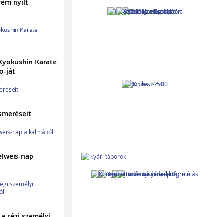
em nyílt
 Kyokushin Karate
o-ját
ismeréseit
lweis-nap
 a régi személyi