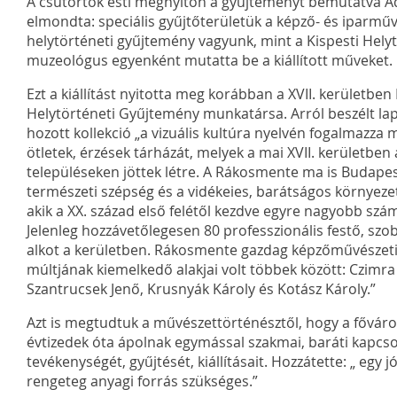
A csütörtök esti megnyitón a gyűjteményt bemutatva 
elmondta: speciális gyűjtőterületük a képző- és iparmű
helytörténeti gyűjtemény vagyunk, mint a Kispesti Hely
muzeológus egyenként mutatta be a kiállított műveket.
Ezt a kiállítást nyitotta meg korábban a XVII. kerületbe
Helytörténeti Gyűjtemény munkatársa. Arról beszélt la
hozott kollekció „a vizuális kultúra nyelvén fogalmazza 
ötletek, érzések tárházát, melyek a mai XVII. kerületb
településeken jöttek létre. A Rákosmente ma is Budapest
természeti szépség és a vidékeies, barátságos környeze
akik a XX. század első felétől kezdve egyre nagyobb s
Jelenleg hozzávetőlegesen 80 professzionális festő, szob
alkot a kerületben. Rákosmente gazdag képzőművészet
múltjának kiemelkedő alakjai volt többek között: Czimra
Szantrucsek Jenő, Krusnyák Károly és Kotász Károly.”
Azt is megtudtuk a művészettörténésztől, hogy a főváro
évtizedek óta ápolnak egymással szakmai, baráti kapcsola
tevékenységét, gyűjtését, kiállításait. Hozzátette: „ egy j
rengeteg anyagi forrás szükséges.”