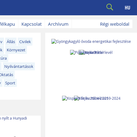
HU
félkapu
Kapcsolat
Archívum
Régi weboldal
yv
Állás
Civilek
ék
Környezet
túra
Nyilvántartások
Oktatás
y
Sport