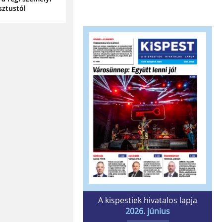
sztustól
A kispestiek hivatalos lapja
2026. június