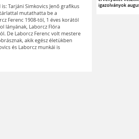
igazolványok augu
is: Tarjáni Simkovics Jenő grafikus
tárlattal mutathatta be a
rcz Ferenc 1908-tól, 1 éves korától
hol lányának, Laborcz Flóra
l. De Laborcz Ferenc volt mestere
brásznak, akik egész életükben
ovics és Laborcz munkái is