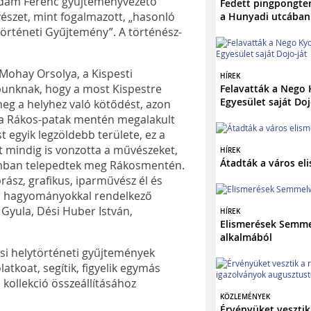
Ádám Ferenc gyűjteményvezető
Fedett pingpongter
vészet, mint fogalmazott, „hasonló
a Hunyadi utcában
történeti Gyűjtemény”. A történész-
n Mohay Orsolya, a Kispesti
HÍREK
punknak, hogy a most Kispestre
Felavatták a Nego
Egyesület saját Doj
meg a helyhez való kötődést, azon
en a Rákos-patak mentén megalakult
 egyik legzöldebb területe, ez a
t mindig is vonzotta a művészeket,
HÍREK
Átadták a város el
zámban telepedtek meg Rákosmentén.
rász, grafikus, iparművész él és
i hagyományokkal rendelkező
 Gyula, Dési Huber István,
HÍREK
Elismerések Semme
alkalmából
si helytörténeti gyűjtemények
tkoat, segítik, figyelik egymás
ó kollekció összeállításához
KÖZLEMÉNYEK
Érvényüket vesztik