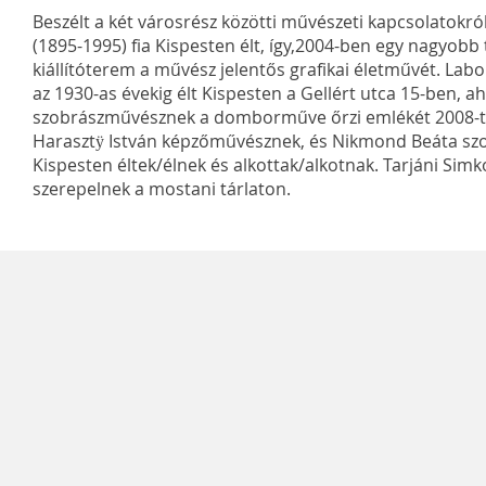
Beszélt a két városrész közötti művészeti kapcsolatokról 
(1895-1995) fia Kispesten élt, így,2004-ben egy nagyobb 
kiállítóterem a művész jelentős grafikai életművét. Labo
az 1930-as évekig élt Kispesten a Gellért utca 15-ben, a
szobrászművésznek a domborműve őrzi emlékét 2008-tó
Harasztÿ István képzőművésznek, és Nikmond Beáta szo
Kispesten éltek/élnek és alkottak/alkotnak. Tarjáni Simk
szerepelnek a mostani tárlaton.