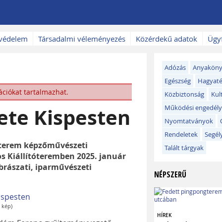
védelem
Társadalmi véleményezés
Közérdekű adatok
Ügy
Adózás
Anyakön
Egészség
Hagyat
mációkat tartalmazhat.
Közbiztonság
Kul
Működési engedély
te Kispesten
Nyomtatványok
Rendeletek
Segél
óterem képzőművészeti
Talált tárgyak
s Kiállítóteremben 2025. január
obrászati, iparművészeti
NÉPSZERŰ
8 kép)
HÍREK